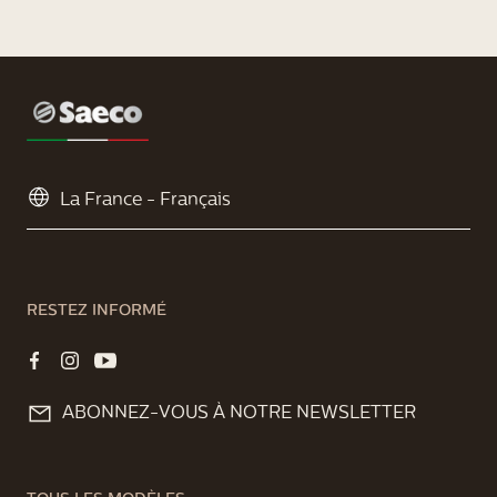
Je ne parviens pas à connecter ma machine
espresso Saeco à mon réseau Wi-Fi
domestique.
Je rencontre des problèmes avec le compte
« My Saeco » sur ma machine espresso Saeco.
Comment utiliser les fonctions d'Amazon
Alexa avec ma machine espresso Saeco Xelsis
ou Saeco GranAroma Deluxe ?
RESTEZ INFORMÉ
ABONNEZ-VOUS À NOTRE NEWSLETTER