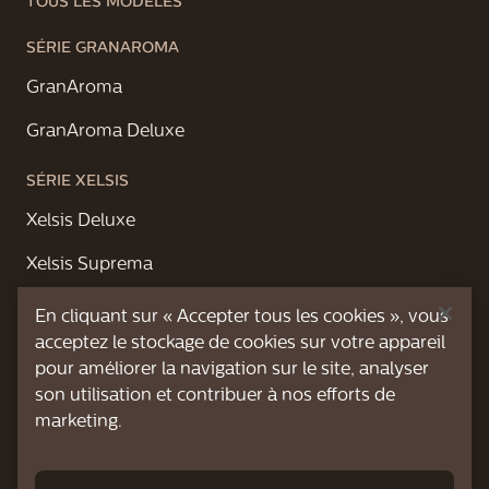
TOUS LES MODÈLES
SÉRIE GRANAROMA
GranAroma
GranAroma Deluxe
SÉRIE XELSIS
Xelsis Deluxe
Xelsis Suprema
QUI SOMMES-NOUS
En cliquant sur « Accepter tous les cookies », vous
acceptez le stockage de cookies sur votre appareil
pour améliorer la navigation sur le site, analyser
son utilisation et contribuer à nos efforts de
VUE D'ENSEMBLE DE L'ASSISTANCE
marketing.
Vidéos d’assistance