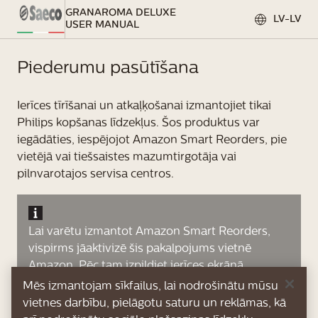
GRANAROMA DELUXE
LV-LV
USER MANUAL
Piederumu pasūtīšana
Ierīces tīrīšanai un atkaļķošanai izmantojiet tikai
Philips kopšanas līdzekļus. Šos produktus var
iegādāties, iespējojot Amazon Smart Reorders, pie
vietējā vai tiešsaistes mazumtirgotāja vai
pilnvarotajos servisa centros.
Lai varētu izmantot Amazon Smart Reorders,
vispirms jāaktivizē šis pakalpojums vietnē
Amazon. Pēc tam izpildiet ierīces ekrānā
redzamās darbības, lai savienotu savu Amazon
Mēs izmantojam sīkfailus, lai nodrošinātu mūsu
kontu ar savu Saeco kontu. Kad šīs darbības ir
vietnes darbību, pielāgotu saturu un reklāmas, kā
veiktas, varat izmantot pakalpojumu Amazon