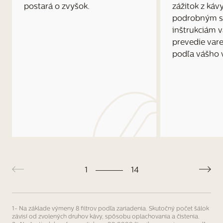
postará o zvyšok.
zážitok z káv
podrobným s
inštrukciám v
prevedie var
podľa vášho v
1
14
1-
Na základe výmeny 8 filtrov podľa zariadenia. Skutočný počet šálok
závisí od zvolených druhov kávy, spôsobu oplachovania a čistenia.