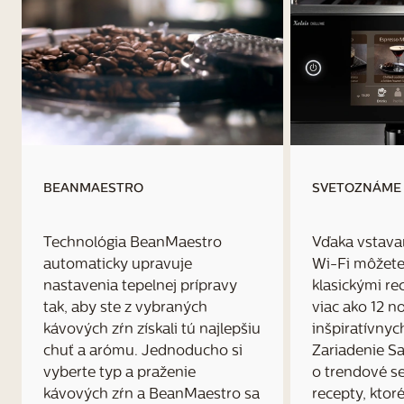
BEANMAESTRO
SVETOZNÁME
Technológia BeanMaestro
Vďaka vstava
automaticky upravuje
Wi-Fi môžete
nastavenia tepelnej prípravy
klasickými re
tak, aby ste z vybraných
viac ako 12 n
kávových zŕn získali tú najlepšiu
inšpiratívnyc
chuť a arómu. Jednoducho si
Zariadenie Sa
vyberte typ a praženie
o trendové s
kávových zŕn a BeanMaestro sa
recepty, ktor