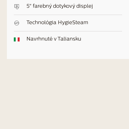
5" farebný dotykový displej
Technológia HygieSteam
Navrhnuté v Taliansku