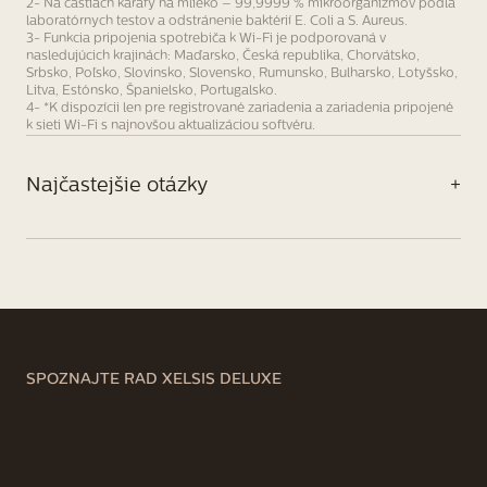
2-
Na častiach karafy na mlieko – 99,9999 % mikroorganizmov podľa
laboratórnych testov a odstránenie baktérií E. Coli a S. Aureus.
3-
Funkcia pripojenia spotrebiča k Wi-Fi je podporovaná v
nasledujúcich krajinách: Maďarsko, Česká republika, Chorvátsko,
Srbsko, Poľsko, Slovinsko, Slovensko, Rumunsko, Bulharsko, Lotyšsko,
Litva, Estónsko, Španielsko, Portugalsko.
4-
*K dispozícii len pre registrované zariadenia a zariadenia pripojené
k sieti Wi-Fi s najnovšou aktualizáciou softvéru.
Najčastejšie otázky
+
NAJČASTEJŠIE OTÁZKY
Neviem sa rozhodnúť medzi rôznymi
0
1
zariadeniami – aký je medzi nimi
rozdiel?
SPOZNAJTE RAD XELSIS DELUXE
Všetky naše kávovary dokážu pripraviť
množstvo lahodných kávových nápojov
prispôsobených vašim individuálnym