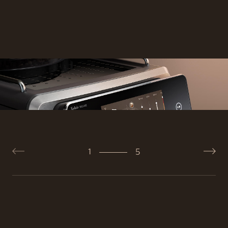
chutiam. Podrobné špecifikácie všetkých
našich modelov nájdete v našom
porovnávacom nástroji.
Kde si môžem zakúpiť kávovar Saeco?
0
2
Naše zariadenia sú k dispozícii online, od
spoločnosti Phillips, a u vybraných
maloobchodných partnerov
1
5
Záleží na tom, aké kávové zrná
0
3
použijem v kávovare Saeco?
Ako milovníci kávy vieme, že skvelá káva sa