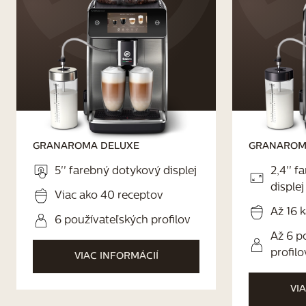
GRANAROMA DELUXE
GRANARO
5'' farebný dotykový displej
2,4'' 
displej
Viac ako 40 receptov
Až 16 
6 používateľských profilov
Až 6 p
profilo
VIAC INFORMÁCIÍ
VI