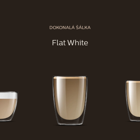
začína použitím skvelých zŕn. Nech už však
použijete akékoľvek kávové zrná, naše
keramické mlynčeky ich konzistentne zomelú
a presne podľa potrieb na prípravu
DOKONALÁ ŠÁLKA
vynikajúceho nápoja. A technológia
BeanMaestro (* k dispozícii len v rade
Flat White
kávovarov Xelsis) dokonca automaticky
upraví nastavenia prípravy tak, aby ste z
vami vybraných zŕn získali to najlepšie.
Čistia sa kávovary Saeco ľahko?
0
4
Kávovary Saeco sú navrhnuté tak, aby vám
čo najviac uľahčili prípravu dokonalej kávy.
Filtre Aquaclean znižujú tvorbu vodného
kameňa, ktorý môže poškodiť váš stroj, a
technológia HygieSteam vyčistí systém na