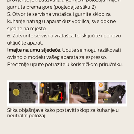
provjerite je li žuta kuka u gornjem položaju i nije li
gurnuta prema gore (pogledajte sliku 2)
5. Otvorite servisna vratašca i gurnite sklop za
kuhanje natrag u aparat duž vodilica, sve dok ne
sjedne na mjesto.
6. Zatvorite servisna vratašca te isključite i ponovo
uključite aparat.
Imajte na umu sljedeće
: Upute se mogu razlikovati
ovisno o modelu vašeg aparata za espresso.
Preciznije upute potražite u korisničkom priručniku.
Slika objašnjava kako postaviti sklop za kuhanje u
neutralni položaj