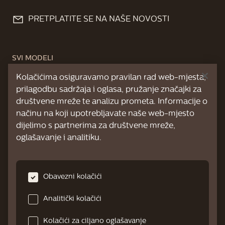
PRETPLATITE SE NA NAŠE NOVOSTI
SVI MODELI
Kolačićima osiguravamo pravilan rad web-mjesta,
SERIJA GRANAROMA
prilagodbu sadržaja i oglasa, pružanje značajki za
GranAroma
društvene mreže te analizu prometa. Informacije o
načinu na koji upotrebljavate naše web-mjesto
O NAMA
dijelimo s partnerima za društvene mreže,
oglašavanje i analitiku.
PREGLED PODRŠKE
Obavezni kolačići
Videozapisi za pomoć
Analitički kolačići
Česta pitanja
Kolačići za ciljano oglašavanje
Uklanjanje kamenca