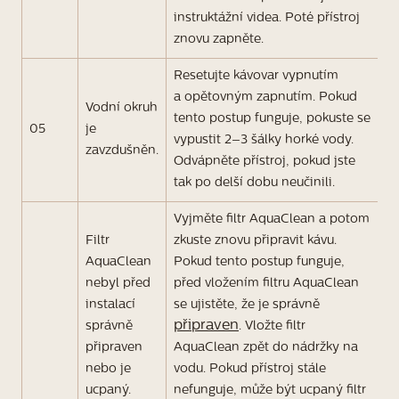
instruktážní videa. Poté přístroj
znovu zapněte.
Resetujte kávovar vypnutím
a opětovným zapnutím. Pokud
Vodní okruh
tento postup funguje, pokuste se
05
je
vypustit 2–3 šálky horké vody.
zavzdušněn.
Odvápněte přístroj, pokud jste
tak po delší dobu neučinili.
Vyjměte filtr AquaClean a potom
Filtr
zkuste znovu připravit kávu.
AquaClean
Pokud tento postup funguje,
nebyl před
před vložením filtru AquaClean
instalací
se ujistěte, že je správně
připraven
správně
. Vložte filtr
připraven
AquaClean zpět do nádržky na
nebo je
vodu. Pokud přístroj stále
ucpaný.
nefunguje, může být ucpaný filtr