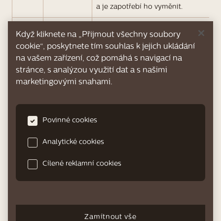
a je zapotřebí ho vyměnit.
Vyčkejte, než se přístroj
Když kliknete na „Přijmout všechny soubory
adaptuje na pokojovou teplotu
cookie“, poskytnete tím souhlas k jejich ukládání
Přístroj se
(například po přepravě nebo
na vašem zařízení, což pomáhá s navigací na
potřebuje
venkovním použití). Přístroj
stránce, s analýzou využití dat a s našimi
adaptovat
vypněte, počkejte 30 minut
11
marketingovými snahami.
na
a poté jej znovu zapněte. Pokud
pokojovou
to nepomůže, obraťte se na
teplotu.
středisko péče o zákazníky ve
Povinné cookies
své zemi. Kontaktní informace
naleznete v záruční brožuře.
Analytické cookies
Přístroj je
Přístroj vypněte a po
14
Cílené reklamní cookies
přehřátý.
30 minutách jej znovu zapněte.
Přístroj
není řádně
Ujistěte se, že malá zástrčka
zapojený
napájecího kabelu je řádně
19
Zamítnout vše