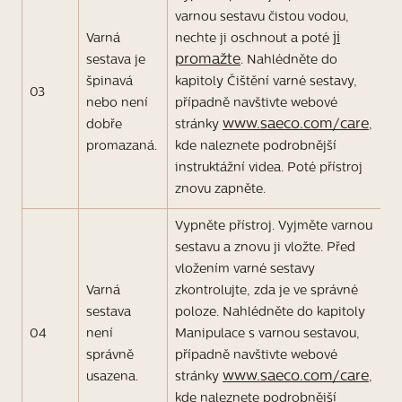
varnou sestavu čistou vodou,
ji
Varná
nechte ji oschnout a poté
promažte
sestava je
. Nahlédněte do
špinavá
kapitoly Čištění varné sestavy,
03
nebo není
případně navštivte webové
www.saeco.com/care
dobře
stránky
,
promazaná.
kde naleznete podrobnější
instruktážní videa. Poté přístroj
znovu zapněte.
Vypněte přístroj. Vyjměte varnou
sestavu a znovu ji vložte. Před
vložením varné sestavy
Varná
zkontrolujte, zda je ve správné
sestava
poloze. Nahlédněte do kapitoly
04
není
Manipulace s varnou sestavou,
správně
případně navštivte webové
www.saeco.com/care
usazena.
stránky
,
kde naleznete podrobnější