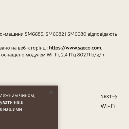
есо-машини SM6685, SM6682 і SM6680 відповідають
вано на веб-сторінці:
https://www.saeco.com
.
нащено модулем Wi-Fi, 2,4 ГГц 802.11 b/g/n
алежним чином,
NEXT
зувати наш
Wi-Fi
 з нашими