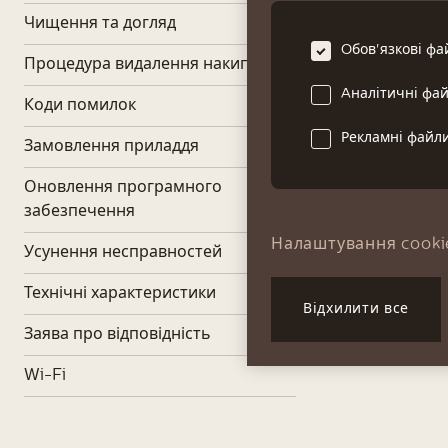
Чищення та догляд
Oбов'язкові фа
Процедура видалення накипу
Aналітичні фай
Коди помилок
Рекламні файли
Замовлення приладдя
Оновлення програмного
забезпечення
Налаштування cooki
Усунення несправностей
Технічні характеристики
Відхилити все
Заява про відповідність
Wi-Fi