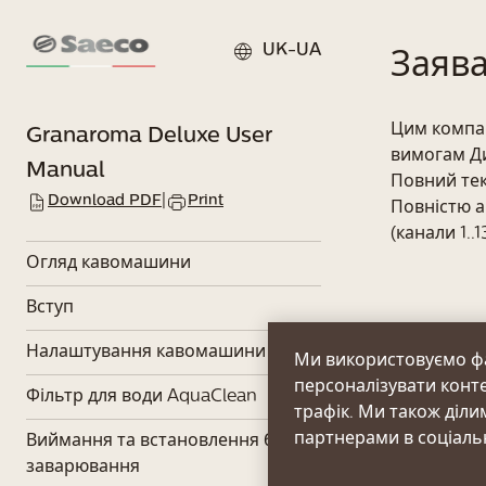
UK-UA
Заява
Цим компан
Granaroma Deluxe
User
вимогам Д
Manual
Повний тек
Download PDF
|
Print
Повністю а
(канали 1..
Огляд кавомашини
Вступ
Налаштування кавомашини
Ми використовуємо ф
PREVIOU
персоналізувати конте
Фільтр для води AquaClean
Технічні
трафік. Ми також діл
партнерами в соціальн
Виймання та встановлення блоку
заварювання