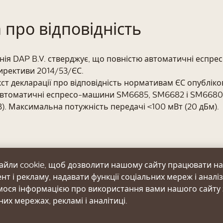
 про відповідність
ія DAP B.V. стверджує, що повністю автоматичні еспр
ирективи 2014/53/ЄС.
ст декларації про відповідність нормативам ЄС опубліко
втоматичні еспресо-машини SM6685, SM6682 і SM6680 ос
13). Максимальна потужність передачі <100 мВт (20 дБм).
айли cookie, щоб дозволити нашому сайту працювати н
S
нт і рекламу, надавати функції соціальних мереж і аналі
 характеристики
имося інформацією про використання вами нашого сайту
их мережах, рекламі і аналітиці.