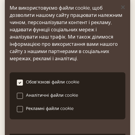
використовувати службу Amazon Smart
Ми використовуємо файли cookie, щоб
Reorder.
дозволити нашому сайту працювати належним
чином, персоналізувати контент і рекламу,
надавати функції соціальних мереж і
аналізувати наш трафік. Ми також ділимося
У меню \"Магазин\" на панелі керування
інформацією про використання вами нашого
кавомашини ви можете дізнатися про
сайту з нашими партнерами в соціальних
наявність продуктів і аксесуарів Philips для
мережах, рекламі і аналітиці.
обслуговування в місцевих торгових
представників.
Oбов'язкові файли cookie
Щоб знайти повний список запчастин онлайн,
Aналітичні файли cookie
введіть номер артикула вашої кавомашини.
Номер артикула можна знайти на внутрішній
Рекламні файли cookie
стороні дверцят для обслуговування.
Засоби для догляду та номери артикулів:
- розчин для видалення накипу (CA6700);
- фільтр AquaClean (CA6903);