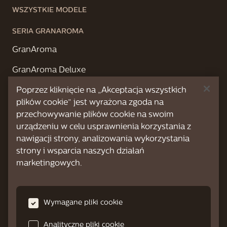
WSZYSTKIE MODELE
SERIA GRANAROMA
GranAroma
GranAroma Deluxe
Poprzez kliknięcie na „Akceptacja wszystkich
SERIA XELSIS
plików cookie” jest wyrażona zgoda na
Xelsis Deluxe
przechowywanie plików cookie na swoim
urządzeniu w celu usprawnienia korzystania z
Xelsis Suprema
nawigacji strony, analizowania wykorzystania
strony i wsparcia naszych działań
marketingowych.
POMOC TECHNICZNA
Poradnik video
Wymagane pliki cookie
FAQ
Analityczne pliki cookie