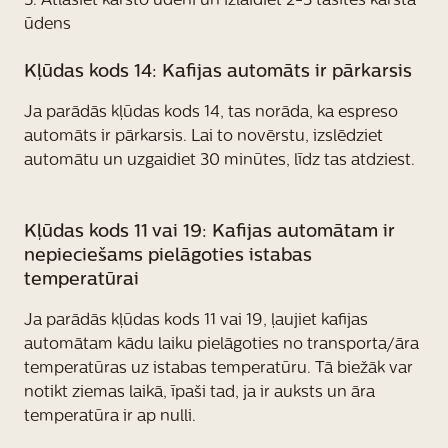
5. Atlasiet karsto ūdeni un izlaidiet 2-3 tasītes karsta
ūdens
Kļūdas kods 14: Kafijas automāts ir pārkarsis
Ja parādās kļūdas kods 14, tas norāda, ka espreso
automāts ir pārkarsis. Lai to novērstu, izslēdziet
automātu un uzgaidiet 30 minūtes, līdz tas atdziest.
Kļūdas kods 11 vai 19: Kafijas automātam ir
nepieciešams pielāgoties istabas
temperatūrai
Ja parādās kļūdas kods 11 vai 19, ļaujiet kafijas
automātam kādu laiku pielāgoties no transporta/āra
temperatūras uz istabas temperatūru. Tā biežāk var
notikt ziemas laikā, īpaši tad, ja ir auksts un āra
temperatūra ir ap nulli.