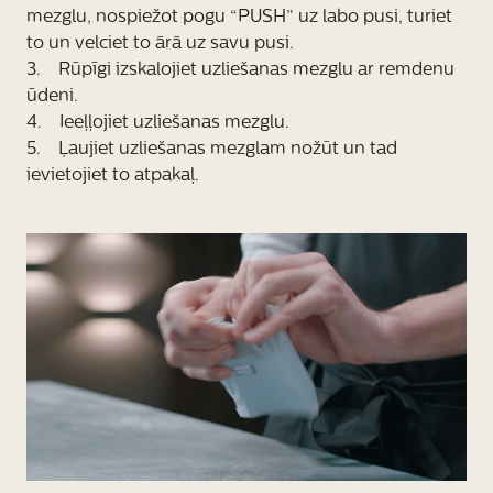
mezglu, nospiežot pogu “PUSH” uz labo pusi, turiet
to un velciet to ārā uz savu pusi.
3. Rūpīgi izskalojiet uzliešanas mezglu ar remdenu
ūdeni.
4. Ieeļļojiet uzliešanas mezglu.
5. Ļaujiet uzliešanas mezglam nožūt un tad
ievietojiet to atpakaļ.