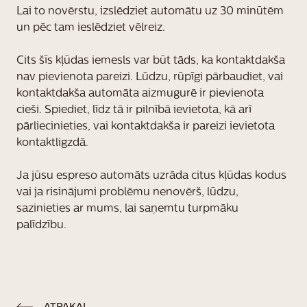
Lai to novērstu, izslēdziet automātu uz 30 minūtēm
un pēc tam ieslēdziet vēlreiz.
Cits šīs kļūdas iemesls var būt tāds, ka kontaktdakša
nav pievienota pareizi. Lūdzu, rūpīgi pārbaudiet, vai
kontaktdakša automāta aizmugurē ir pievienota
cieši. Spiediet, līdz tā ir pilnībā ievietota, kā arī
pārliecinieties, vai kontaktdakša ir pareizi ievietota
kontaktligzdā.
Ja jūsu espreso automāts uzrāda citus kļūdas kodus
vai ja risinājumi problēmu nenovērš, lūdzu,
sazinieties ar mums, lai saņemtu turpmāku
palīdzību.