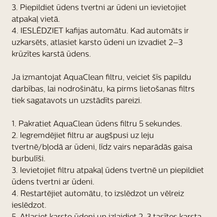
3. Piepildiet ūdens tvertni ar ūdeni un ievietojiet
atpakaļ vietā.
4. IESLĒDZIET kafijas automātu. Kad automāts ir
uzkarsēts, atlasiet karsto ūdeni un izvadiet 2–3
krūzītes karstā ūdens.
Ja izmantojat AquaClean filtru, veiciet šīs papildu
darbības, lai nodrošinātu, ka pirms lietošanas filtrs
tiek sagatavots un uzstādīts pareizi.
1. Pakratiet AquaClean ūdens filtru 5 sekundes.
2. Iegremdējiet filtru ar augšpusi uz leju
tvertnē/bļodā ar ūdeni, līdz vairs neparādās gaisa
burbulīši.
3. Ievietojiet filtru atpakaļ ūdens tvertnē un piepildiet
ūdens tvertni ar ūdeni.
4. Restartējiet automātu, to izslēdzot un vēlreiz
ieslēdzot.