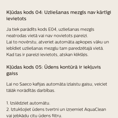
Kļūdas kods 04: Uzliešanas mezgls nav kārtīgi
ievietots
Ja tiek parādīts kods E04, uzliešanas mezgls
neatrodas vietā vai nav novietots pareizi.
Lai to novērstu, atveriet automāta apkopes vāku un
iebīdiet uzliešanas mezglu tam paredzētajā vietā.
Kad tas ir pareizi ievietots, atskan klikšķis.
Kļūdas kods 05: Ūdens kontūrā ir iekļuvis
gaiss
Lai no Saeco kafijas automāta izlaistu gaisu, veiciet
tālāk norādītās darbības.
1. Izslēdziet automātu.
2. Iztukšojiet ūdens tvertni un izņemiet AquaClean
vai jebkādu citu ūdens filtru.