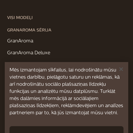
VISI MODEĻI
GRANAROMA SĒRIJA
GranAroma
GranAroma Deluxe
XELSIS SĒRIJA
Mēs izmantojam sīkfailus, lai nodrošinātu mūsu
Xelsis Deluxe
vietnes darbību, pielāgotu saturu un reklāmas, kā
arī nodrošinātu sociālo plašsaziņas līdzekļu
Xelsis Suprema
funkcijas un analizētu mūsu datplūsmu. Turklāt
mēs dalāmies informācijā ar sociālajiem
PAR MUMS
plašsaziņas līdzekļiem, reklāmdevējiem un analīzes
partneriem par to, kā jūs izmantojat mūsu vietni.
ATBALSTA PĀRSKATS