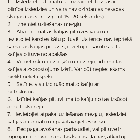
1. Izslēdziet automātu un uzgaidiet, līdz tas ir
pilnībā izslēdzies un vairs nav dzirdamas nekādas
skaņas (tas var aizņemt 15–20 sekundes).
2. Izņemiet uzliešanas mezglu.
3. Atveriet maltās kafijas piltuves vāku un
ievietojiet karotes kātu piltuvē. Ja ierīcei nav iepriekš
samaltās kafijas piltuves, ievietojiet karotes kātu
kafijas piltuvē no apakšas.
4. Virziet rokturi uz augšu un uz leju, līdz maltās
kafijas aizsprostojums izkrīt. Var būt nepieciešams
pielikt nelielu spēku.
5. Satīriet visu izbirušo malto kafiju ar
putekļusūcēju.
6. Iztīriet kafijas piltuvi, malto kafiju no tās izsūcot
ar putekļsūcēju.
7. Ievietojiet atpakaļ uzliešanas mezglu, ieslēdziet
kafijas automātu un pagatavojiet espreso.
8. Pēc pagatavošanas pārbaudiet, vai piltuve ir
joprojām ir brīva no maltās kafijas. Ja nav, atkārtojiet