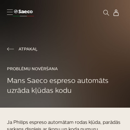
ATPAKAĻ
PROBLĒMU NOVĒRŠANA
Mans Saeco espreso automāts
uzrāda kļūdas kodu
Ja Philips espreso automātam rodas kļūda, parādās
sarkans displejs ar ikonu un koda numuru,