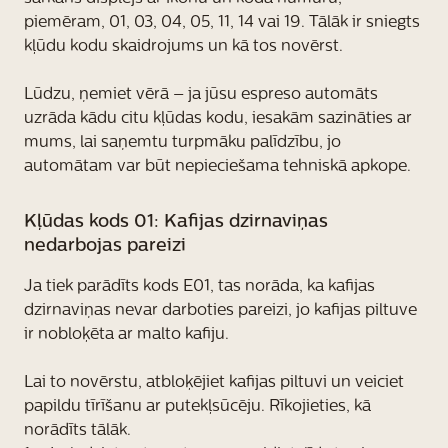
piemēram, 01, 03, 04, 05, 11, 14 vai 19. Tālāk ir sniegts
kļūdu kodu skaidrojums un kā tos novērst.
Lūdzu, ņemiet vērā – ja jūsu espreso automāts
uzrāda kādu citu kļūdas kodu, iesakām sazināties ar
mums, lai saņemtu turpmāku palīdzību, jo
automātam var būt nepieciešama tehniskā apkope.
Kļūdas kods 01: Kafijas dzirnaviņas
nedarbojas pareizi
Ja tiek parādīts kods E01, tas norāda, ka kafijas
dzirnaviņas nevar darboties pareizi, jo kafijas piltuve
ir nobloķēta ar malto kafiju.
Lai to novērstu, atbloķējiet kafijas piltuvi un veiciet
papildu tīrīšanu ar putekļsūcēju. Rīkojieties, kā
norādīts tālāk.