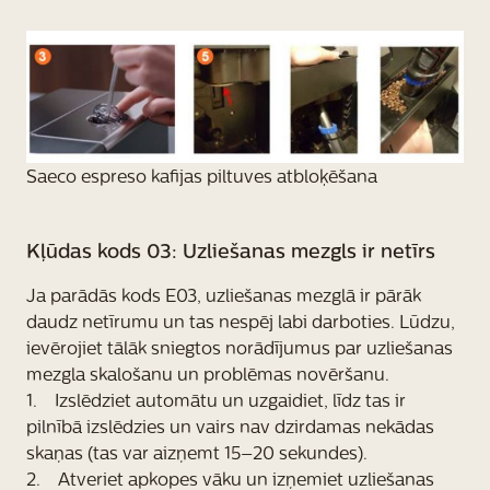
Saeco espreso kafijas piltuves atbloķēšana
Kļūdas kods 03: Uzliešanas mezgls ir netīrs
Ja parādās kods E03, uzliešanas mezglā ir pārāk
daudz netīrumu un tas nespēj labi darboties. Lūdzu,
ievērojiet tālāk sniegtos norādījumus par uzliešanas
mezgla skalošanu un problēmas novēršanu.
1. Izslēdziet automātu un uzgaidiet, līdz tas ir
pilnībā izslēdzies un vairs nav dzirdamas nekādas
skaņas (tas var aizņemt 15–20 sekundes).
2. Atveriet apkopes vāku un izņemiet uzliešanas