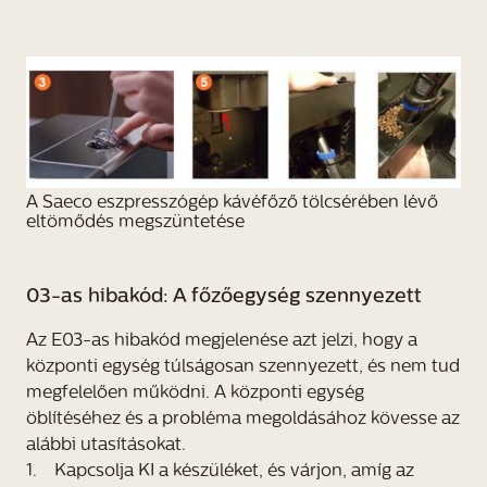
A Saeco eszpresszógép kávéfőző tölcsérében lévő
eltömődés megszüntetése
03-as hibakód: A főzőegység szennyezett
Az E03-as hibakód megjelenése azt jelzi, hogy a
központi egység túlságosan szennyezett, és nem tud
megfelelően működni. A központi egység
öblítéséhez és a probléma megoldásához kövesse az
alábbi utasításokat.
1. Kapcsolja KI a készüléket, és várjon, amíg az