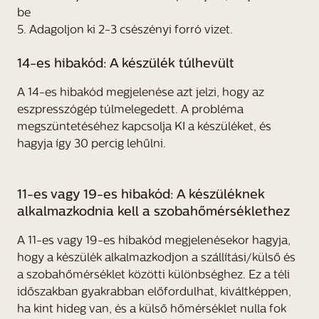
be
5. Adagoljon ki 2-3 csészényi forró vizet.
14-es hibakód: A készülék túlhevült
A 14-es hibakód megjelenése azt jelzi, hogy az
eszpresszógép túlmelegedett. A probléma
megszüntetéséhez kapcsolja KI a készüléket, és
hagyja így 30 percig lehűlni.
11-es vagy 19-es hibakód: A készüléknek
alkalmazkodnia kell a szobahőmérséklethez
A 11-es vagy 19-es hibakód megjelenésekor hagyja,
hogy a készülék alkalmazkodjon a szállítási/külső és
a szobahőmérséklet közötti különbséghez. Ez a téli
időszakban gyakrabban előfordulhat, kiváltképpen,
ha kint hideg van, és a külső hőmérséklet nulla fok