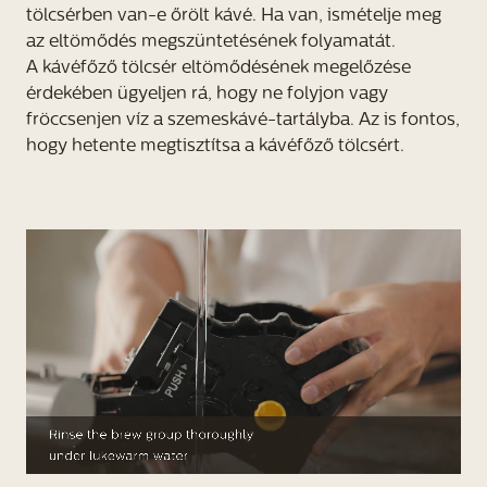
tölcsérben van-e őrölt kávé. Ha van, ismételje meg
az eltömődés megszüntetésének folyamatát.
A kávéfőző tölcsér eltömődésének megelőzése
érdekében ügyeljen rá, hogy ne folyjon vagy
fröccsenjen víz a szemeskávé-tartályba. Az is fontos,
hogy hetente megtisztítsa a kávéfőző tölcsért.