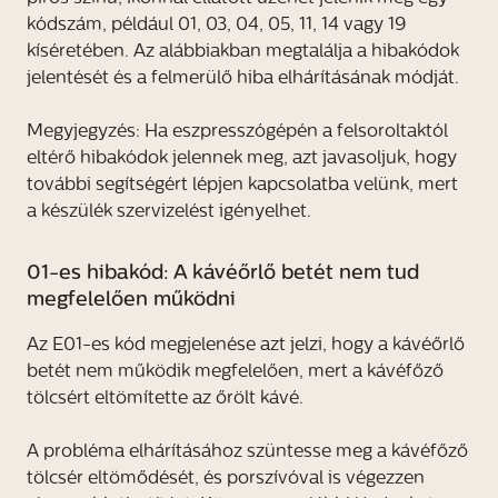
kódszám, például 01, 03, 04, 05, 11, 14 vagy 19
kíséretében. Az alábbiakban megtalálja a hibakódok
jelentését és a felmerülő hiba elhárításának módját.
Megyjegyzés: Ha eszpresszógépén a felsoroltaktól
eltérő hibakódok jelennek meg, azt javasoljuk, hogy
további segítségért lépjen kapcsolatba velünk, mert
a készülék szervizelést igényelhet.
01-es hibakód: A kávéőrlő betét nem tud
megfelelően működni
Az E01-es kód megjelenése azt jelzi, hogy a kávéőrlő
betét nem működik megfelelően, mert a kávéfőző
tölcsért eltömítette az őrölt kávé.
A probléma elhárításához szüntesse meg a kávéfőző
tölcsér eltömődését, és porszívóval is végezzen