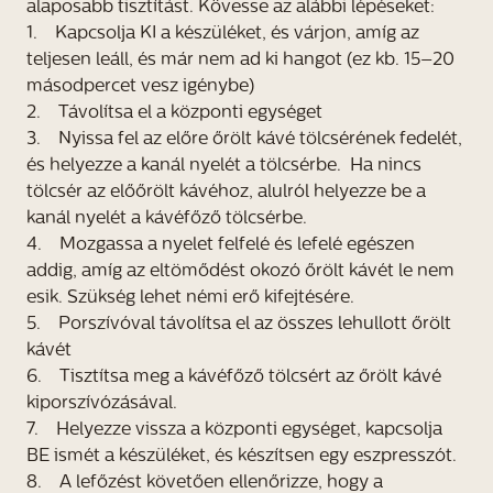
alaposabb tisztítást. Kövesse az alábbi lépéseket:
1. Kapcsolja KI a készüléket, és várjon, amíg az
teljesen leáll, és már nem ad ki hangot (ez kb. 15–20
másodpercet vesz igénybe)
2. Távolítsa el a központi egységet
3. Nyissa fel az előre őrölt kávé tölcsérének fedelét,
és helyezze a kanál nyelét a tölcsérbe. Ha nincs
tölcsér az előőrölt kávéhoz, alulról helyezze be a
kanál nyelét a kávéfőző tölcsérbe.
4. Mozgassa a nyelet felfelé és lefelé egészen
addig, amíg az eltömődést okozó őrölt kávét le nem
esik. Szükség lehet némi erő kifejtésére.
5. Porszívóval távolítsa el az összes lehullott őrölt
kávét
6. Tisztítsa meg a kávéfőző tölcsért az őrölt kávé
kiporszívózásával.
7. Helyezze vissza a központi egységet, kapcsolja
BE ismét a készüléket, és készítsen egy eszpresszót.
8. A lefőzést követően ellenőrizze, hogy a