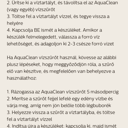
2. Ürítse ki a víztartályt, és távolítsa el az AquaClean
(vagy egyéb) vízszűrőt
3. Töltse fel a víztartályt vízzel, és tegye vissza a
helyére
4. Kapcsolja BE ismét a készüléket. Amikor a
készülék felmelegedett, válassza a forró víz
lehetőséget, és adagoljon ki 2-3 csésze forró vizet
Ha AquaClean vízszűrőt használ, kövesse az alábbi
plusz lépéseket, hogy meggyőződjön róla, a szűrő
elő van készítve, és megfelelően van behelyezve a
használathoz:
1. Rázogassa az AquaClean vízszűrőt 5 másodpercig
2. Merítse a szűrőt fejjel lefelé egy edény vízbe és
várja meg, amíg nem jön belőle több légbuborék
3. Helyezze vissza a szűrőt a víztartályba, és töltse
fel a víztartályt vízzel
4. Indítsa újra a készüléket: kapcsolja ki, majd ismét