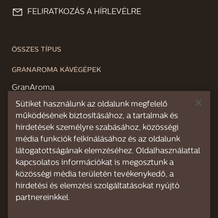
FELIRATKOZÁS A HÍRLEVÉLRE
ÖSSZES TÍPUS
GRANAROMA KÁVÉGÉPEK
GranAroma
Sütiket használunk az oldalunk megfelelő
GranAroma Deluxe
működésének biztosításához, a tartalmak és
hirdetések személyre szabásához, közösségi
XELSIS KÁVÉGÉPEK
média funkciók felkínálásához és az oldalunk
Xelsis Suprema
látogatottságának elemzéséhez. Oldalhasználattal
kapcsolatos információkat is megosztunk a
RÓLUNK
közösségi média területén tevékenykedő, a
hirdetési és elemzési szolgáltatásokat nyújtó
partnereinkkel.
TÁMOGATÁS ÁTTEKINTÉSE