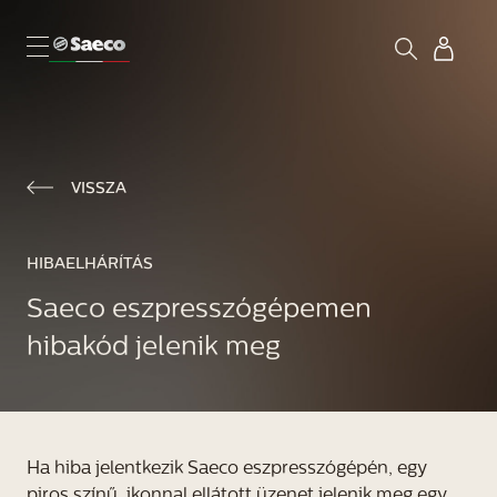
VISSZA
HIBAELHÁRÍTÁS
Saeco eszpresszógépemen
hibakód jelenik meg
Ha hiba jelentkezik Saeco eszpresszógépén, egy
piros színű, ikonnal ellátott üzenet jelenik meg egy