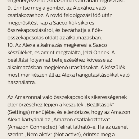
engedélyezze az Amazonnal való adatmegosztást.
9. Érintse meg a gombot az Alexához való
csatlakozáshoz. A rövid feldolgozási idő után
megerősítést kap a Saeco fiók sikeres
összekapcsolásáról, és bezárhatja a fiók-
összekapcsolás oldalt az alkalmazásban.
10. Az Alexa alkalmazás megkeresi a Saeco
készüléket, és amint megtalálta, jelzi Önnek. A
beállítási folyamat befejezéséhez kövesse az
alkalmazásban megjelenő utasításokat. A készülék
most már készen áll az Alexa hangutasításokkal való
használatra.
Az Amazonnal való összekapcsolás sikerességének
ellenőrzéséhez lépjen a készülék „Beállítások”
(Settings) menüjébe, és ellenőrizze, hogy az Amazon
Alexa kártyánál az „Amazon csatlakoztatva”
(Amazon Connected) felirat látható-e. Ha az üzenet
szerint „Nem aktív” (Not active), érintse meg a