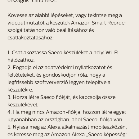
országok” című részt.
Kövesse az alábbi lépéseket, vagy tekintse meg a
videoútmutatót a készülék Amazon Smart Reorder
szolgáltatáshoz való beállításához és
csatlakoztatásához:
1. Csatlakoztassa Saeco készülékét a helyi Wi-Fi-
hálózathoz.
2. Fogadja el az adatvédelmi nyilatkozatot és
feltételeket, és gondoskodjon róla, hogy a
legfrissebb szoftververzió legyen telepítve a
készülékre.
3. Hozza létre Saeco fiókját, és kapcsolja össze
készülékével.
4. Ha még nincs Amazon-fiókja, hozzon létre egyet
ugyanabban az országban, ahol Saeco-fiókja van.
5. Nyissa meg az Alexa alkalmazást mobileszközén,
és keresse meg az Amazon Alexa „Saeco képesség”