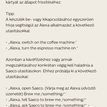
kártyát az állapot frissítéséhez.
Tipp:
A készülék be- vagy kikapcsolásához egyszerűen
hívja segítségül az Alexa alkalmazást a következő
utasításokkal:
• „Alexa, switch on the coffee machine.”
• „Alexa, turn the espresso machine on.”
Azonban a kávéfőzéshez vagy annak
megszakításához konkrétan végig kell haladnia a
Saeco utasításokon. Ehhez próbálja ki a következő
utasításokat:
• „Alexa, open Saeco. (Várja meg az Alexa üdvözlő
üzenetét) Brew me /something/”
• „Alexa, tell Saeco to brew me /something/”
• „Alexa, ask Saeco to brew me /something/” •