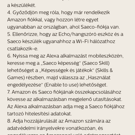
a készülékét.
4. Győződjön meg róla, hogy már rendelkezik
Amazon fiókkal, vagy hozzon létre egyet
ugyanabban az országban, ahol Saeco-fiókja van.
5. Ellenőrizze, hogy az Echo/hangszóró eszköz és a
Saeco készülék ugyanahhoz a Wi-Fi hálózathoz
csatlakozik-e.
6. Nyissa meg az Alexa alkalmazást mobileszközén,
keresse meg a „Saeco képesség” (Saeco Skill)
lehetőséget a „Képességek és játékok” (Skills &
Games) részben, majd válassza az „Használat
engedélyezése” (Enable to use) lehetőséget.
7. Amazon és Saeco fiókjának összekapcsolásához
kövesse az alkalmazásban megjelenő utasításokat.
Az Alexa alkalmazásban adja meg a Saeco fiókjához
tartozó hitelesítési adatokat.
8. Adja hozzájárulását az Amazon számára az
adatvédelmi irányelvekre vonatkozóan, és