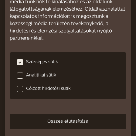
média funkciók felkínálásához és az oldalunk
Xelsis Suprema
látogatottságának elemzéséhez. Oldalhasználattal
kapcsolatos információkat is megosztunk a
RÓLUNK
közösségi média területén tevékenykedő, a
hirdetési és elemzési szolgáltatásokat nyújtó
partnereinkkel.
TÁMOGATÁS ÁTTEKINTÉSE
Támogató videók
Szükséges sütik
GYIK
Analitikai sütik
Vízkőmentesítés
Célzott hirdetési sütik
Kézikönyvek
Garancia
Kapcsolat
Összes elutasítása