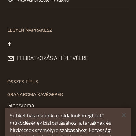
LEGYEN NAPRAKÉSZ
FELIRATKOZÁS A HÍRLEVÉLRE
ÖSSZES TÍPUS
GRANAROMA KÁVÉGÉPEK
GranAroma
Sütiket használunk az oldalunk megfelelő
GranAroma Deluxe
működésének biztosításához, a tartalmak és
hirdetések személyre szabásához, közösségi
XELSIS KÁVÉGÉPEK