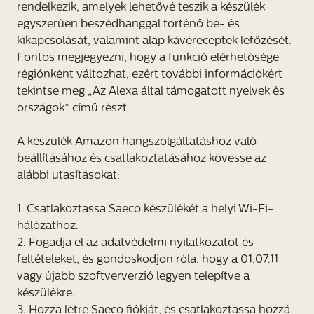
rendelkezik, amelyek lehetővé teszik a készülék
egyszerűen beszédhanggal történő be- és
kikapcsolását, valamint alap kávéreceptek lefőzését.
Fontos megjegyezni, hogy a funkció elérhetősége
régiónként változhat, ezért további információkért
tekintse meg „Az Alexa által támogatott nyelvek és
országok” című részt.
A készülék Amazon hangszolgáltatáshoz való
beállításához és csatlakoztatásához kövesse az
alábbi utasításokat:
1. Csatlakoztassa Saeco készülékét a helyi Wi-Fi-
hálózathoz.
2. Fogadja el az adatvédelmi nyilatkozatot és
feltételeket, és gondoskodjon róla, hogy a 01.07.11
vagy újabb szoftververzió legyen telepítve a
készülékre.
3. Hozza létre Saeco fiókját, és csatlakoztassa hozzá