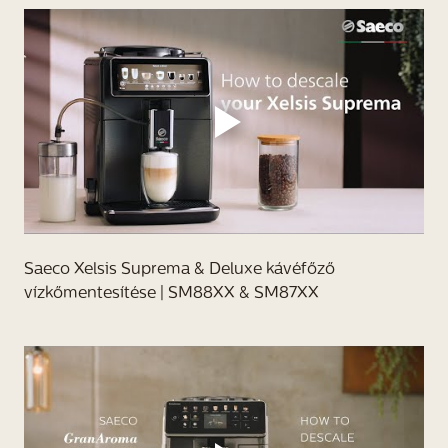
Saeco Xelsis Suprema & Deluxe kávéfőző
vízkőmentesítése | SM88XX & SM87XX