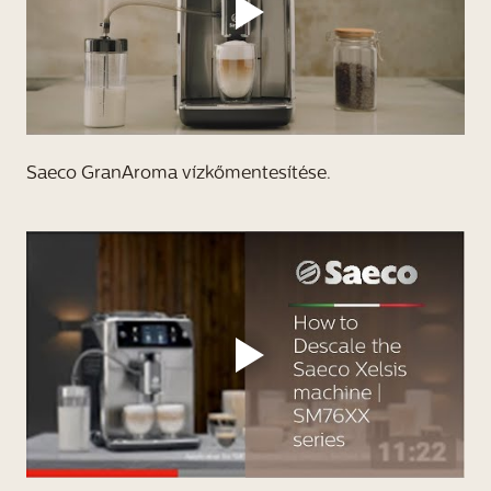
Saeco GranAroma vízkőmentesítése.