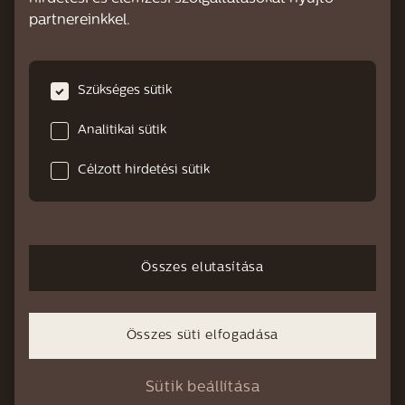
partnereinkkel.
TÁMOGATÁS ÁTTEKINTÉSE
Támogató videók
Szükséges sütik
GYIK
Analitikai sütik
Vízkőmentesítés
Célzott hirdetési sütik
Kézikönyvek
Garancia
Kapcsolat
Összes elutasítása
Összes süti elfogadása
beleegyezem
süti
impresszum
használati feltételek
adatvédelmi üzenet
Sütik beállítása
© 2022. Minden jog fenntartva. Felhasználói feltételek és adatvédelem