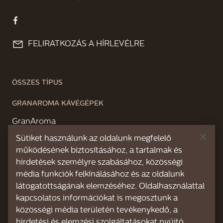
FELIRATKOZÁS A HÍRLEVÉLRE
ÖSSZES TÍPUS
GRANAROMA KÁVÉGÉPEK
GranAroma
Sütiket használunk az oldalunk megfelelő
GranAroma Deluxe
működésének biztosításához, a tartalmak és
hirdetések személyre szabásához, közösségi
XELSIS KÁVÉGÉPEK
média funkciók felkínálásához és az oldalunk
Xelsis Suprema
látogatottságának elemzéséhez. Oldalhasználattal
kapcsolatos információkat is megosztunk a
RÓLUNK
közösségi média területén tevékenykedő, a
hirdetési és elemzési szolgáltatásokat nyújtó