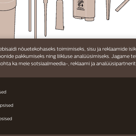
bisaidi nõuetekohaseks toimimiseks, sisu ja reklaamide isi
oonide pakkumiseks ning liikluse analüüsimiseks. Jagame tei
ohta ka meie sotsiaalmeedia-, reklaami ja analüüsipartnerit
sed
üpsised
psised