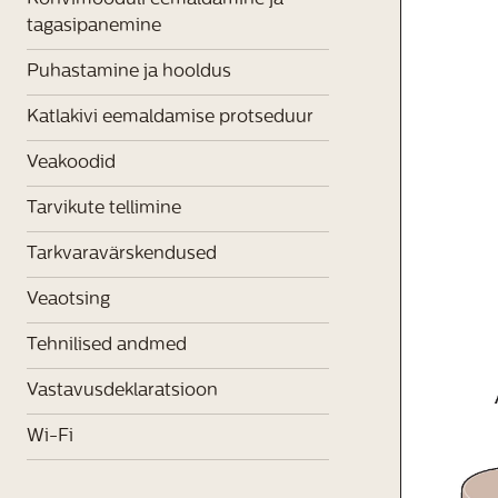
Kohvimooduli eemaldamine ja
tagasipanemine
Puhastamine ja hooldus
Katlakivi eemaldamise protseduur
Veakoodid
Tarvikute tellimine
Tarkvaravärskendused
Veaotsing
Tehnilised andmed
Vastavusdeklaratsioon
Wi-Fi