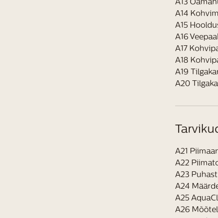
A13 Oamah
A14 Kohvimo
A15 Hooldu
A16 Veepaa
A17 Kohvipa
A18 Kohvipa
A19 Tilgaka
A20 Tilgaka
Tarviku
A21 Piima
A22 Piimat
A23 Puhast
A24 Määrd
A25 AquaCle
A26 Mõõtel