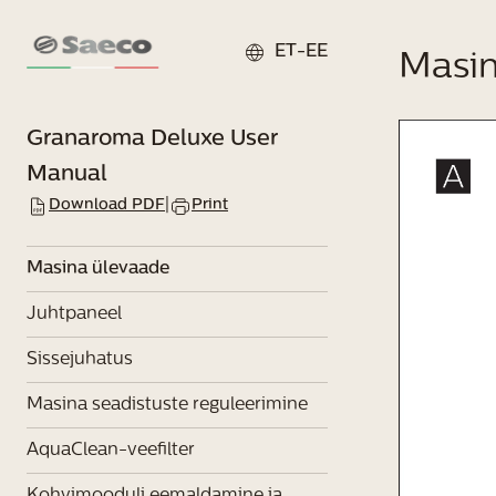
ET-EE
Masin
Granaroma Deluxe
User
Manual
Download PDF
|
Print
Masina ülevaade
Juhtpaneel
Sissejuhatus
Masina seadistuste reguleerimine
AquaClean-veefilter