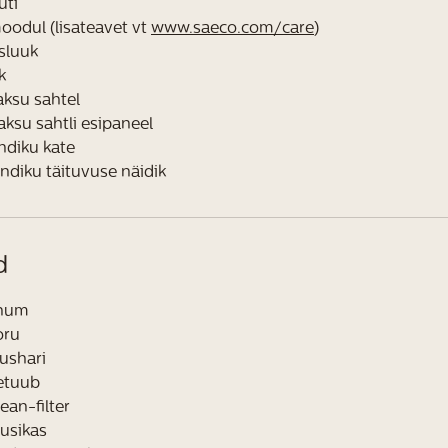
uti
odul (lisateavet vt
www.saeco.com/care
)
sluuk
k
ksu sahtel
ksu sahtli esipaneel
ndiku kate
ndiku täituvuse näidik
d
anum
oru
ushari
etuub
an-filter
usikas