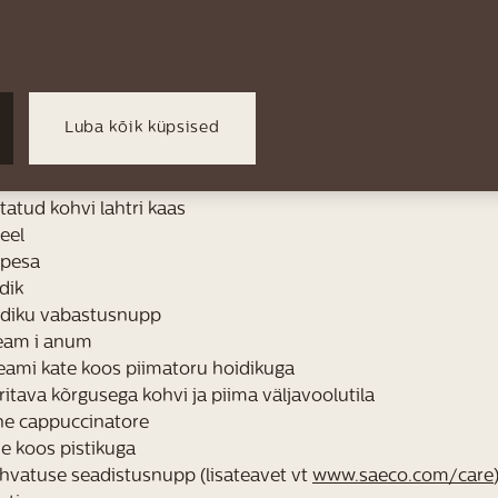
Luba kõik küpsised
i kaas
tatud kohvi lahtri kaas
eel
 pesa
dik
ndiku vabastusnupp
eam i anum
eami kate koos piimatoru hoidikuga
itava kõrgusega kohvi ja piima väljavoolutila
ne cappuccinatore
he koos pistikuga
hvatuse seadistusnupp (lisateavet vt
www.saeco.com/care