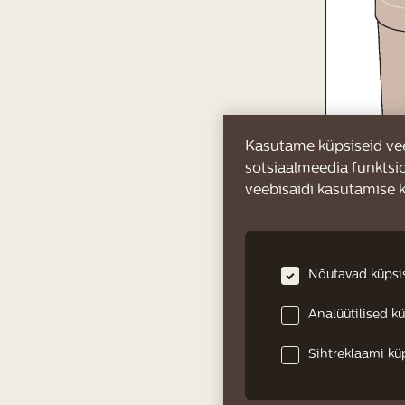
Kasutame küpsiseid vee
sotsiaalmeedia funktsi
veebisaidi kasutamise k
Nõutavad küpsi
Analüütilised k
Sihtreklaami kü