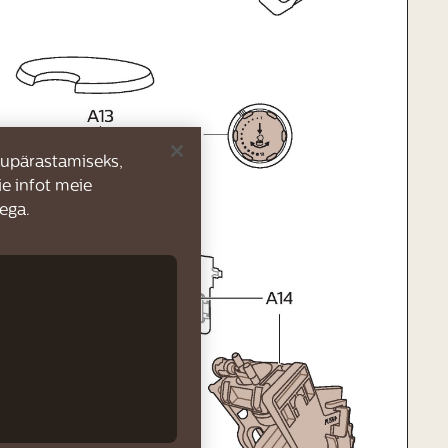
kupärastamiseks,
e infot meie
ega.